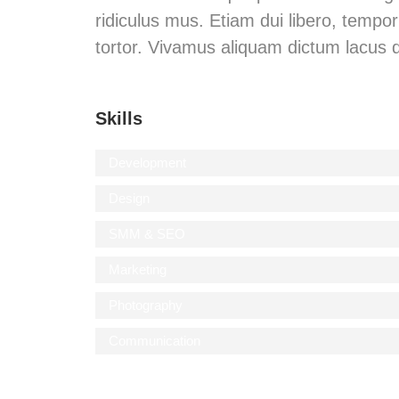
ridiculus mus. Etiam dui libero, tempo
tortor. Vivamus aliquam dictum lacus q
Skills
Development
Design
SMM & SEO
Marketing
Photography
Communication