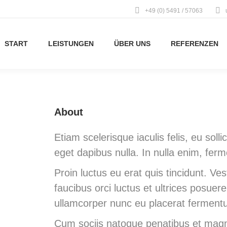
+49 (0) 5491 / 57063
START
LEISTUNGEN
ÜBER UNS
REFERENZEN
About
Etiam scelerisque iaculis felis, eu solli
eget dapibus nulla. In nulla enim, fer
Proin luctus eu erat quis tincidunt. Ve
faucibus orci luctus et ultrices posue
ullamcorper nunc eu placerat ferment
Cum sociis natoque penatibus et magni