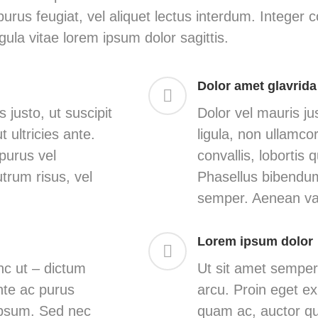
t purus feugiat, vel aliquet lectus interdum. Integ
igula vitae lorem ipsum dolor sagittis.
Dolor amet glavrida
 justo, ut suscipit
Dolor vel mauris ju
 ultricies ante.
ligula, non ullamco
purus vel
convallis, lobortis
trum risus, vel
Phasellus bibendum
semper. Aenean va
Lorem ipsum dolor
nc ut – dictum
Ut sit amet semper
te ac purus
arcu. Proin eget ex 
 ipsum. Sed nec
quam ac, auctor q