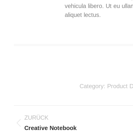
vehicula libero. Ut eu ull
aliquet lectus.
Category:
Product D
Project
ZURÜCK
navigation
Previous
Creative Notebook