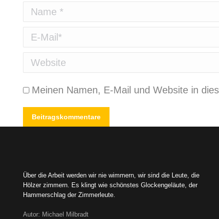
Name *
E-Mail *
Website
Meinen Namen, E-Mail und Website in dies
Beitragskommentare
Über die Arbeit werden wir nie wimmern, wir sind die Leute, die
Hölzer zimmern. Es klingt wie schönstes Glockengeläute, der
Hammerschlag der Zimmerleute.
Autor: Michael Milbradt