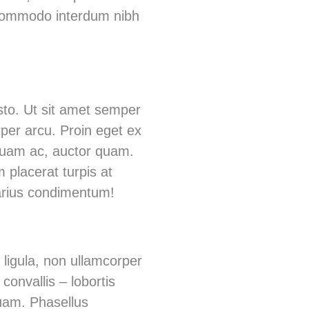
er commodo interdum nibh
sto. Ut sit amet semper
rper arcu. Proin eget ex
 quam ac, auctor quam.
 placerat turpis at
rius condimentum!
 ligula, non ullamcorper
convallis – lobortis
uam. Phasellus