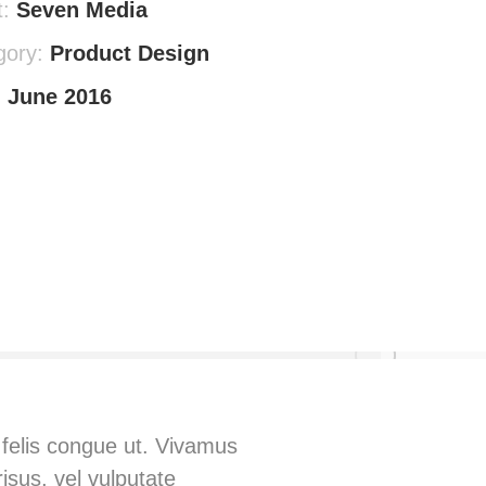
t:
Seven Media
gory:
Product Design
:
June 2016
t felis congue ut. Vivamus
isus, vel vulputate