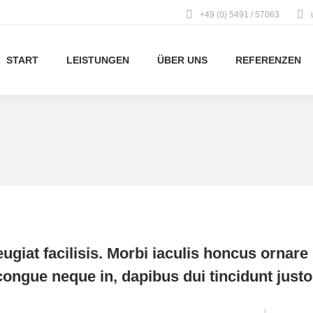
+49 (0) 5491 / 57063
START
LEISTUNGEN
ÜBER UNS
REFERENZEN
eugiat facilisis. Morbi iaculis honcus ornare 
ongue neque in, dapibus dui tincidunt justo