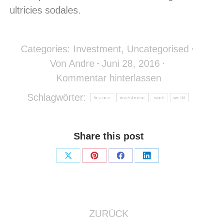
ultricies sodales.
Categories:
Investment
,
Uncategorised
Von
Andre
Juni 28, 2016
Kommentar hinterlassen
Schlagwörter:
finance
investment
work
world
Share this post
Share
Share
Share
Share
on
on
on
on
X
Pinterest
Facebook
LinkedIn
Kommentarnavigation
ZURÜCK