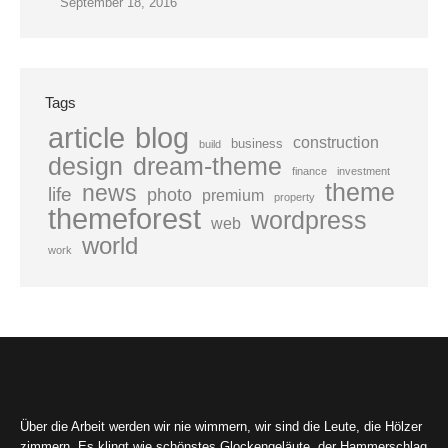
September 18, 2016
Tags
blog
article
construction
business
build
dream-theme
design
finance
investment
theme
news
life
photo
premium
property
themeforest
wordpress
web
world
work
Über die Arbeit werden wir nie wimmern, wir sind die Leute, die Hölzer
zimmern. Es klingt wie schönstes Glockengeläute, der Hammerschlag