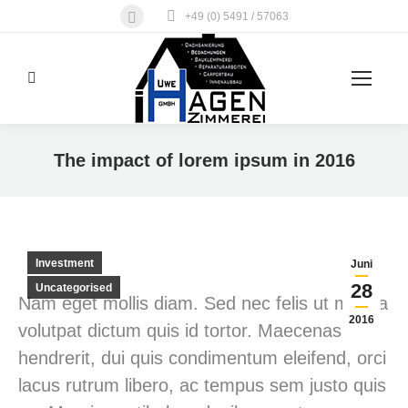
Facebook
+49 (0) 5491 / 57063
page
opens
Search:
in
new
window
The impact of lorem ipsum in 2016
Sie befinden sich hier:
Investment
Juni
28
Uncategorised
Nam eget mollis diam. Sed nec felis ut massa
2016
volutpat dictum quis id tortor. Maecenas
hendrerit, dui quis condimentum eleifend, orci
lacus rutrum libero, ac tempus sem justo quis